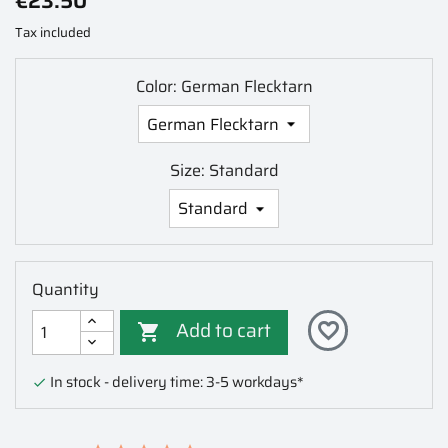
€23.50
Tax included
Color: German Flecktarn
Size: Standard
Quantity
Add to cart
favorite_border

In stock - delivery time: 3-5 workdays*
