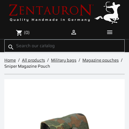


(0)
shopping_cart
search
Home
All products
Military bags
Magazine pouches
Sniper Magazine Pouch