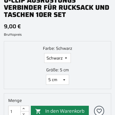
U-CLIP AUSRÜSTUNGS
VERBINDER FÜR RUCKSACK UND
TASCHEN 10ER SET
9,00 €
Bruttopreis
Farbe: Schwarz
Größe: 5 cm
Menge
In den Warenkorb
favorite_border
