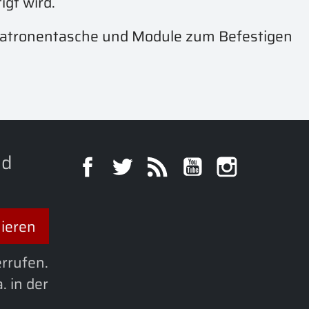
igt wird.
tpatronentasche und Module zum Befestigen
nd
Facebook
Twitter
RSS
YouTube
Instagra
errufen.
. in der