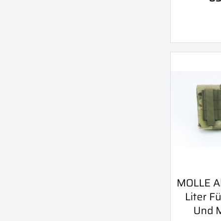
V
MOLLE A

Liter F
Und 