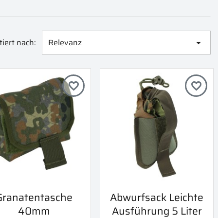
tiert nach:
Relevanz

favorite_border
favorite_border
Vorschau
Vorschau
Granatentasche
Abwurfsack Leichte


40mm
Ausführung 5 Liter