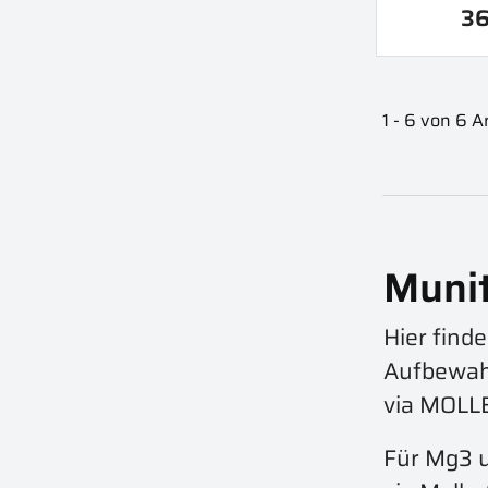
36
1 - 6 von 6 Ar
Munit
Hier find
Aufbewahr
via MOLLE
Für Mg3 u