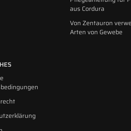
aus Cordura
Von Zentauron verw
Arten von Gewebe
CHES
ne
sbedingungen
recht
utzerklärung
n