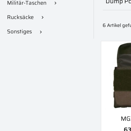
Dump P
Militär-Taschen

Rucksäcke

6 Artikel ge
Sonstiges

V
MG3

63