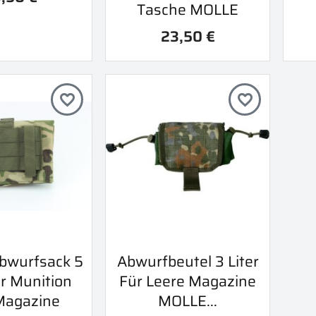
Tasche MOLLE
23,50 €
favorite_border
favorite_border
orschau
Vorschau
bwurfsack 5
Abwurfbeutel 3 Liter

ür Munition
Für Leere Magazine
Magazine
MOLLE...