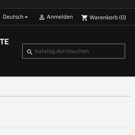
Deutsch
Anmelden
Warenkorb
(0)


shopping_cart
TE
search