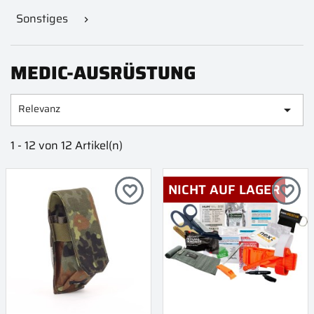
Sonstiges

MEDIC-AUSRÜSTUNG
Relevanz

1 - 12 von 12 Artikel(n)
NICHT AUF LAGER
favorite_border
favorite_border