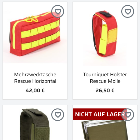
favorite_border
favorite_border
Mehrzwecktasche
Tourniquet Holster
Rescue Horizontal
Rescue Molle
42,00 €
26,50 €
NICHT AUF LAGER
favorite_border
favorite_border