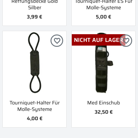
Rettungsdecke Gold
Tourniquet-Halter ES Für
Silber
Molle-Systeme
3,99 €
5,00 €
NICHT AUF LAGER
favorite_border
favorite_border
Tourniquet-Halter Für
Med Einschub
Molle-Systeme
32,50 €
4,00 €