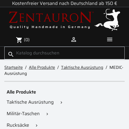
Kostenfreier Versand nach Deutschland ab 150 €


(0)
shopping_cart
search
Startseite
Alle Produkte
Taktische Ausrüstung
MEDIC-
Ausrüstung
Alle Produkte
Taktische Ausrüstung

Militär-Taschen

Rucksäcke
