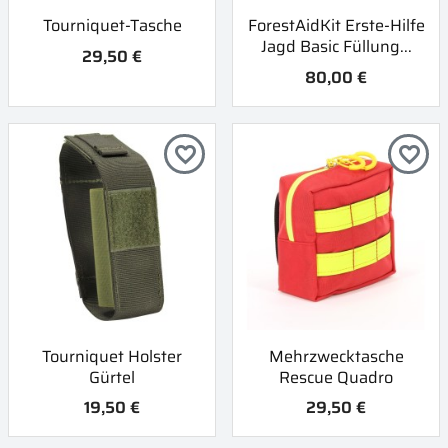
Tourniquet-Tasche
ForestAidKit Erste-Hilfe
Jagd Basic Füllung...
29,50 €
80,00 €
favorite_border
favorite_border
Tourniquet Holster
Mehrzwecktasche
Gürtel
Rescue Quadro
19,50 €
29,50 €