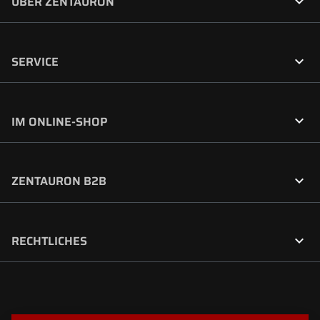

ÜBER ZENTAURON

SERVICE

IM ONLINE-SHOP

ZENTAURON B2B

RECHTLICHES