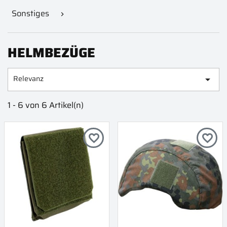
Sonstiges

HELMBEZÜGE
Relevanz

1 - 6 von 6 Artikel(n)
favorite_border
favorite_border