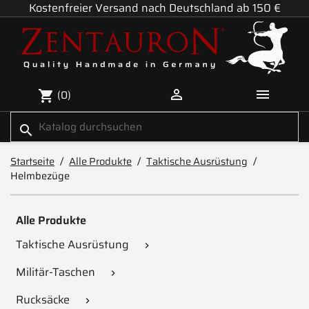
Kostenfreier Versand nach Deutschland ab 150 €


(0)
shopping_cart
search
Startseite
Alle Produkte
Taktische Ausrüstung
Helmbezüge
Alle Produkte
Taktische Ausrüstung

Militär-Taschen

Rucksäcke
