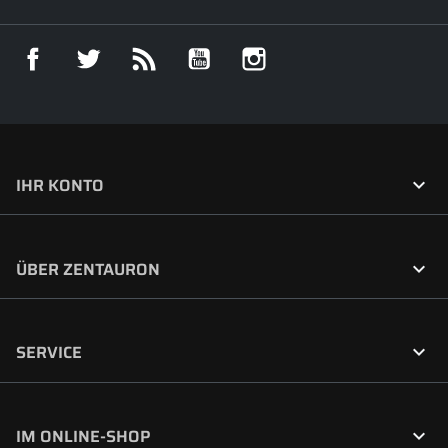
Facebook
Twitter
RSS
YouTube
Instagram

IHR KONTO

ÜBER ZENTAURON

SERVICE

IM ONLINE-SHOP