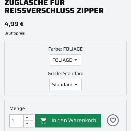
ZUGLASCHE FÜR
REISSVERSCHLUSS ZIPPER
4,99 €
Bruttopreis
Farbe: FOLIAGE
Größe: Standard
Menge
In den Warenkorb
favorite_border
