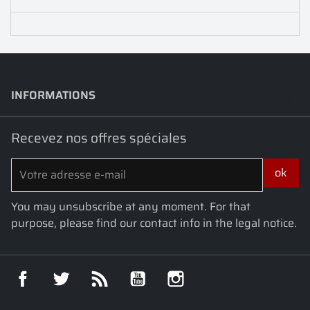
INFORMATIONS
keyboard_arrow_down
Recevez nos offres spéciales
You may unsubscribe at any moment. For that
purpose, please find our contact info in the legal notice.
Facebook
Twitter
Rss
YouTube
Instagram