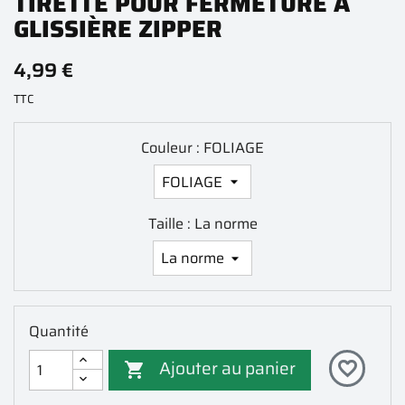
TIRETTE POUR FERMETURE À
GLISSIÈRE ZIPPER
4,99 €
TTC
Couleur : FOLIAGE
Taille : La norme
Quantité
Ajouter au panier
favorite_border
