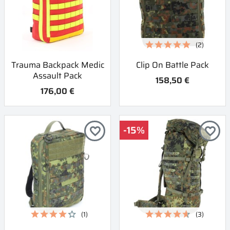
(2)
Trauma Backpack Medic
Clip On Battle Pack
Assault Pack
158,50 €
176,00 €
-15%
favorite_border
favorite_border
(1)
(3)