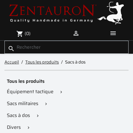


(0)
shopping_cart
search
Accueil
Tous les produits
Sacs à dos
Tous les produits
Équipement tactique

Sacs militaires

Sacs à dos

Divers
