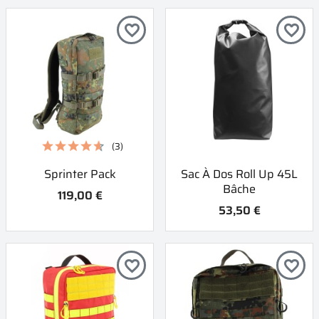
favorite_border
favorite_border
(3)
Sprinter Pack
Sac À Dos Roll Up 45L
Bâche
119,00 €
53,50 €
favorite_border
favorite_border