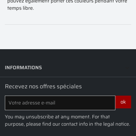
pouvez également porter ces couleurs pendant votre
temps libre.
INFORMATIONS
keyboard_arrow_down
Recevez nos offres spéciales
You may unsubscribe at any moment. For that
purpose, please find our contact info in the legal notice.