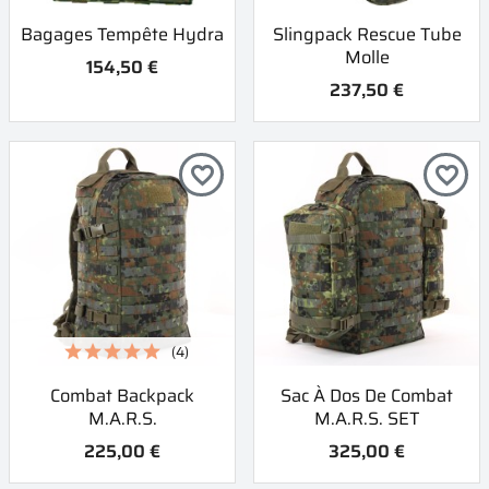
Bagages Tempête Hydra
Slingpack Rescue Tube
Molle
154,50 €
237,50 €
favorite_border
favorite_border
(4)
Combat Backpack
Sac À Dos De Combat
M.A.R.S.
M.A.R.S. SET
225,00 €
325,00 €