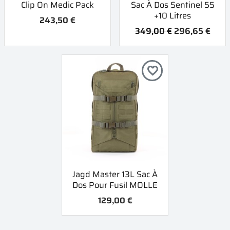
Clip On Medic Pack
Sac À Dos Sentinel 55
+10 Litres
243,50 €
349,00 €
296,65 €
favorite_border
Jagd Master 13L Sac À
Dos Pour Fusil MOLLE
129,00 €