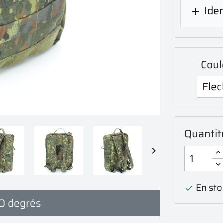
Iden

Coul
Quantit

En stoc

60 degrés