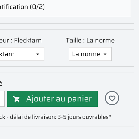
tification
(0/2)
eur : Flecktarn
Taille : La norme
é
Ajouter au panier
favorite_border

k - délai de livraison: 3-5 jours ouvrables*