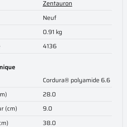
Zentauron
Neuf
0.91 kg
e
4136
hnique
Cordura® polyamide 6.6
cm)
28.0
r (cm)
9.0
cm)
38.0