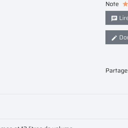
Note
Lire
Don
Partage