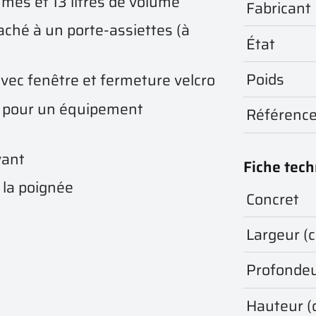
es et 13 litres de volume
Fabricant
ché à un porte-assiettes (à
État
Poids
vec fenêtre et fermeture velcro
té pour un équipement
Référenc
vant
Fiche tec
 la poignée
Concret
Largeur (
Profondeu
Hauteur (