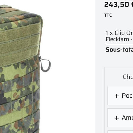
243,50 
TTC
1 x Clip 
Flecktarn 
Sous-tota
Cho
Poc

Amé
