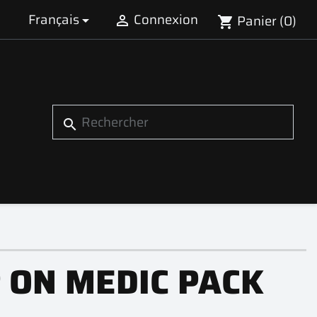
Français
Connexion
Panier
(0)


shopping_cart
search
P ON MEDIC PACK