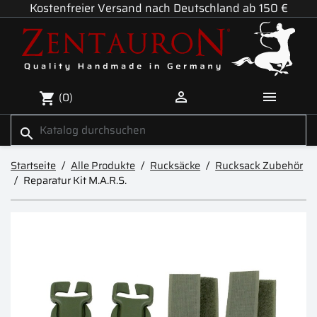
Kostenfreier Versand nach Deutschland ab 150 €


(0)
shopping_cart
search
Startseite
Alle Produkte
Rucksäcke
Rucksack Zubehör
Reparatur Kit M.A.R.S.