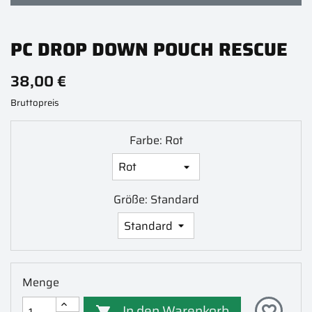
PC DROP DOWN POUCH RESCUE
38,00 €
Bruttopreis
Farbe: Rot
Größe: Standard
Menge
In den Warenkorb
favorite_border