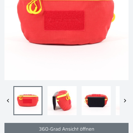


360-Grad Ansicht öffnen