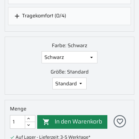
Tragekomfort
(0/4)

Farbe: Schwarz
Größe: Standard
Menge
In den Warenkorb
favorite_border

Auf Lager - Lieferzeit: 3-5 Werktage*
