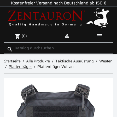
Kostenfreier Versand nach Deutschland ab 150 €


(0)
shopping_cart
search
Startseite
Alle Produkte
Taktische Ausrüstung
Westen
Plattenträger
Plattenträger Vulcan III