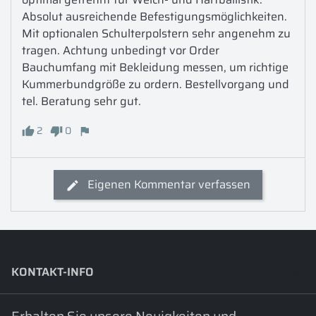
Absolut ausreichende Befestigungsmöglichkeiten. 
Mit optionalen Schulterpolstern sehr angenehm zu 
tragen. Achtung unbedingt vor Order 
Bauchumfang mit Bekleidung messen, um richtige 
Kummerbundgröße zu ordern. Bestellvorgang und 
tel. Beratung sehr gut. 
2
0
Eigenen Kommentar verfassen
KONTAKT-INFO
keyboard_arrow_down
Erhalten Sie unsere Neuigkeiten und