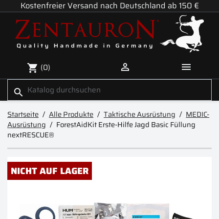
Kostenfreier Versand nach Deutschland ab 150 €


(0)
shopping_cart
search
Startseite
Alle Produkte
Taktische Ausrüstung
MEDIC-
Ausrüstung
ForestAidKit Erste-Hilfe Jagd Basic Füllung
nextRESCUE®
NICHT AUF LAGER