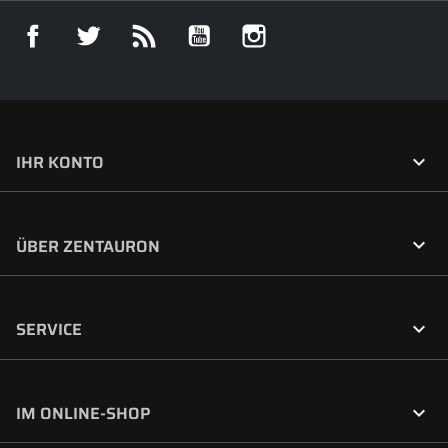
Facebook
Twitter
RSS
YouTube
Instagram

IHR KONTO

ÜBER ZENTAURON

SERVICE

IM ONLINE-SHOP