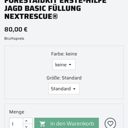
FORESTAIDKIT ERSTE-HILFE
JAGD BASIC FÜLLUNG
NEXTRESCUE®
80,00 €
Bruttopreis
Farbe: keine
Größe: Standard
Menge
In den Warenkorb
favorite_border
