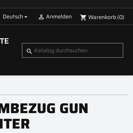
Deutsch
Anmelden
Warenkorb
(0)


shopping_cart
TE
search
MBEZUG GUN
HTER