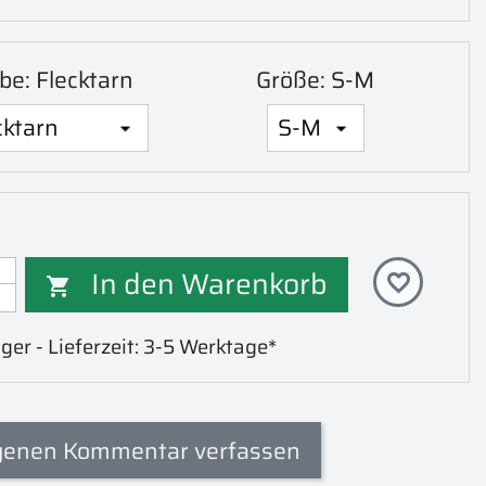
be: Flecktarn
Größe: S-M
In den Warenkorb
favorite_border

ger - Lieferzeit: 3-5 Werktage*
genen Kommentar verfassen