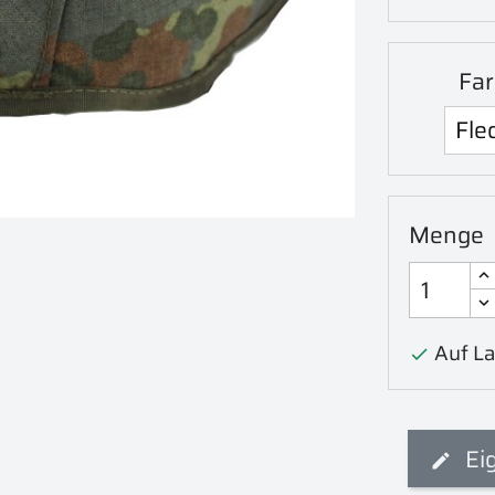
Far
Menge
Auf La

Ei