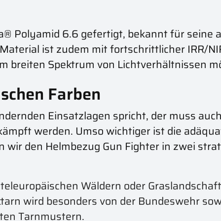
® Polyamid 6.6 gefertigt, bekannt für seine
terial ist zudem mit fortschrittlicher IRR/N
em breiten Spektrum von Lichtverhältnissen mö
ischen Farben
dernden Einsatzlagen spricht, der muss auch
ekämpft werden. Umso wichtiger ist die adäqu
n wir den Helmbezug Gun Fighter in zwei stra
 mitteleuropäischen Wäldern oder Graslandschaf
ktarn wird besonders von der Bundeswehr sowi
sten Tarnmustern.