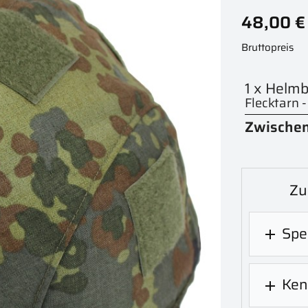
48,00 €
Bruttopreis
1 x Helm
Flecktarn 
Zwische
Zu
Spe

Ken
