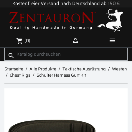
Kostenfreier Versand nach Deutschland ab 150 €


(0)
shopping_cart
search
Startseite
Alle Produkte
Taktische Ausrüstung
Westen
Chest Rigs
Schulter Harness Gurt Kit