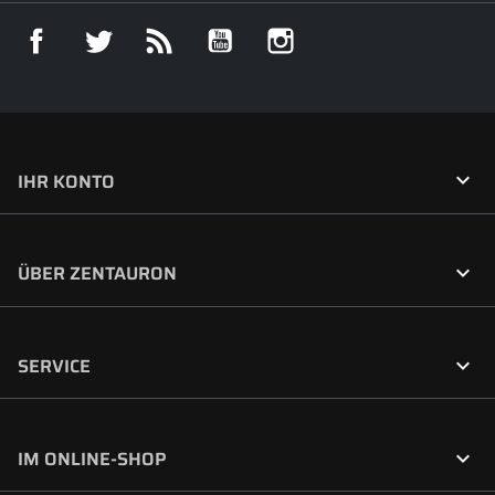
Facebook
Twitter
RSS
YouTube
Instagram

IHR KONTO

ÜBER ZENTAURON

SERVICE

IM ONLINE-SHOP