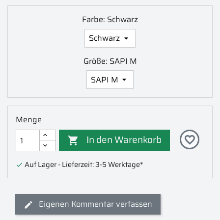
Farbe: Schwarz
Größe: SAPI M
Menge
In den Warenkorb
favorite_border

Auf Lager - Lieferzeit: 3-5 Werktage*

Eigenen Kommentar verfassen