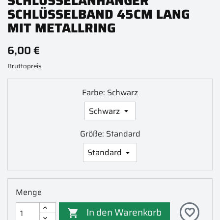
SCHLÜSSELANHÄNGER
SCHLÜSSELBAND 45CM LANG
MIT METALLRING
6,00 €
Bruttopreis
Farbe: Schwarz
Größe: Standard
Menge
In den Warenkorb
favorite_border
