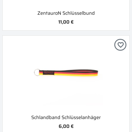
ZentauroN Schlüsselbund
11,00 €
favorite_border
Schlandband Schlüsselanhäger
6,00 €