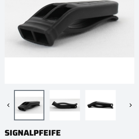


SIGNALPFEIFE