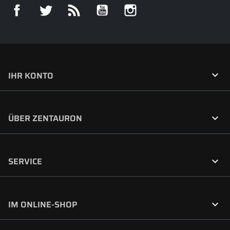
Facebook
Twitter
RSS
YouTube
Instagram

IHR KONTO

ÜBER ZENTAURON

SERVICE

IM ONLINE-SHOP