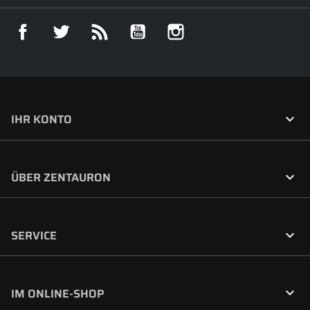
Facebook
Twitter
RSS
YouTube
Instagram

IHR KONTO

ÜBER ZENTAURON

SERVICE

IM ONLINE-SHOP