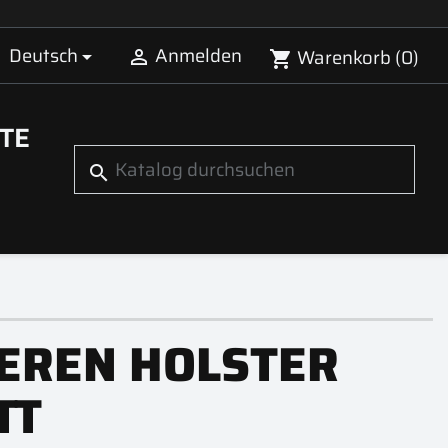
Deutsch
Anmelden
Warenkorb
(0)


shopping_cart
TE
search
EREN HOLSTER
TT