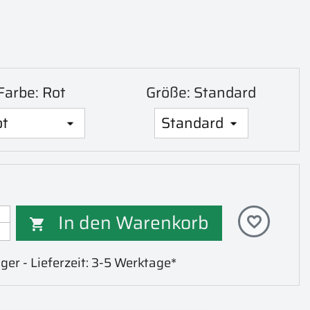
Farbe: Rot
Größe: Standard
In den Warenkorb
favorite_border

ger - Lieferzeit: 3-5 Werktage*