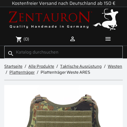
Kostenfreier Versand nach Deutschland ab 150 €


(0)
shopping_cart
search
Startseite
Alle Produkte
Taktische Ausrüstung
Westen
Plattenträger
Plattenträger Weste ARES