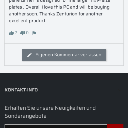
plate carrier is designed for the larger 11x14 size 
plates . Overall i love this PC and will be buying 
another soon. Thanks Zenturion for another 
excellent product. 
7
0
Eigenen Kommentar verfassen
KONTAKT-INFO
keyboard_arrow_down
Erhalten Sie unsere Neuigkeiten und
Sonderangebote