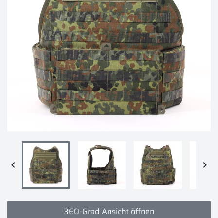


360-Grad Ansicht öffnen