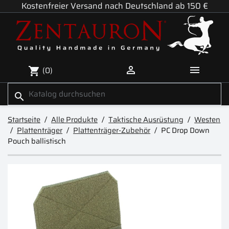
Kostenfreier Versand nach Deutschland ab 150 €


(0)
shopping_cart
search
Startseite
Alle Produkte
Taktische Ausrüstung
Westen
Plattenträger
Plattenträger-Zubehör
PC Drop Down
Pouch ballistisch