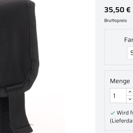
35,50 €
Bruttopreis
Fa
Menge
Wird fü

(Lieferd