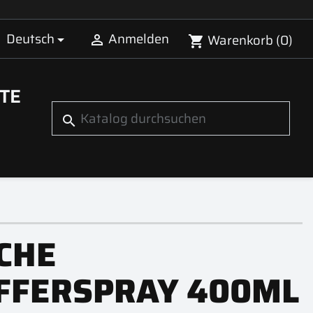
Deutsch
Anmelden
Warenkorb
(0)


shopping_cart
TE
search
CHE
FFERSPRAY 400ML