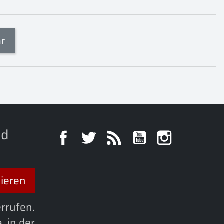
ar
nd
Facebook
Twitter
RSS
YouTube
Instagra
errufen.
. in der