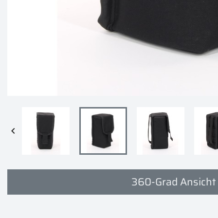

360-Grad Ansicht