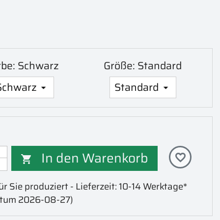
rbe: Schwarz
Größe: Standard
In den Warenkorb
favorite_border

r Sie produziert - Lieferzeit: 10-14 Werktage*
atum 2026-08-27)