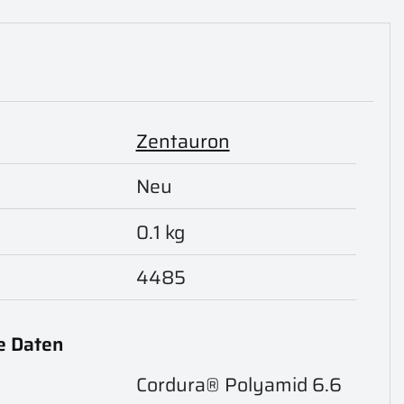
Zentauron
Neu
0.1 kg
4485
e Daten
Cordura® Polyamid 6.6