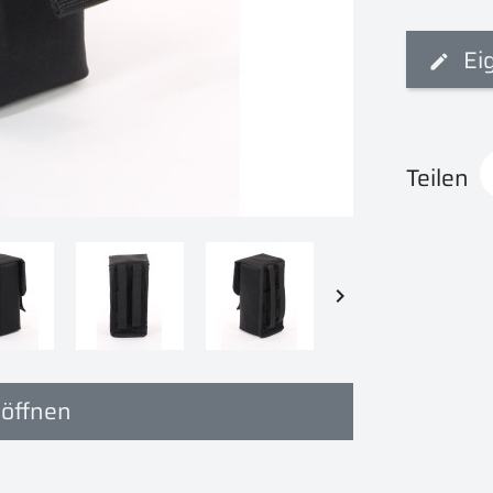
Ei
Teilen

 öffnen