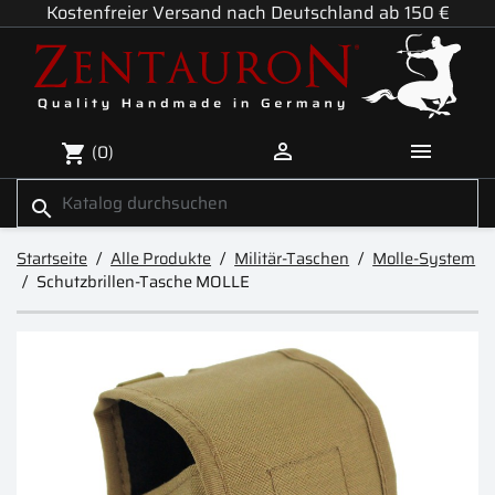
Kostenfreier Versand nach Deutschland ab 150 €


(0)
shopping_cart
search
Startseite
Alle Produkte
Militär-Taschen
Molle-System
Schutzbrillen-Tasche MOLLE