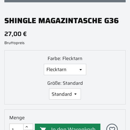
SHINGLE MAGAZINTASCHE G36
27,00 €
Bruttopreis
Farbe: Flecktarn
Größe: Standard
Menge
In den Warenkorb
favorite_border