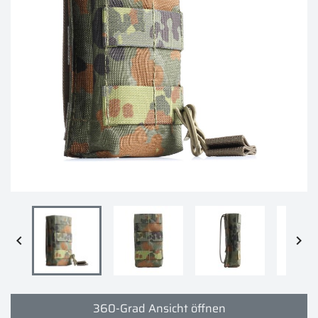


360-Grad Ansicht öffnen