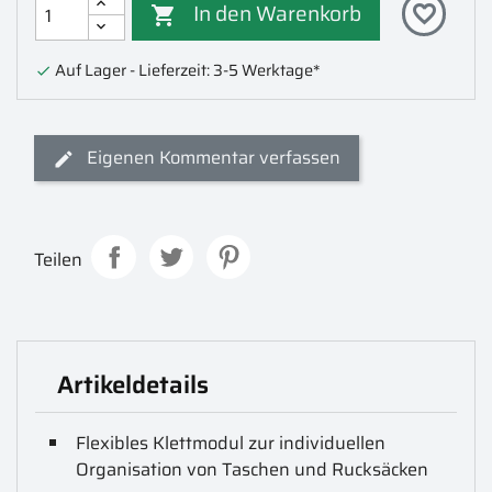
In den Warenkorb
favorite_border

Auf Lager - Lieferzeit: 3-5 Werktage*

Eigenen Kommentar verfassen
Teilen
Artikeldetails
Flexibles Klettmodul zur individuellen
Organisation von Taschen und Rucksäcken