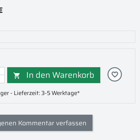
€
In den Warenkorb
favorite_border

ger - Lieferzeit: 3-5 Werktage*
genen Kommentar verfassen