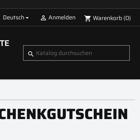
Deutsch
Anmelden
Warenkorb
(0)


shopping_cart
TE
search
CHENKGUTSCHEIN