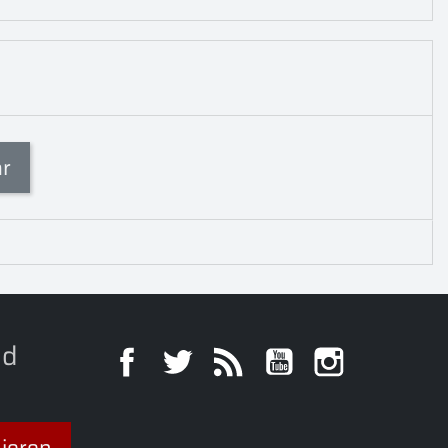
ar
nd
Facebook
Twitter
RSS
YouTube
Instagra