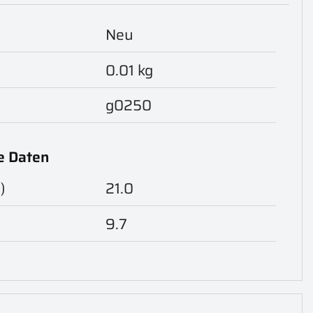
Neu
0.01 kg
g0250
e Daten
)
21.0
)
9.7