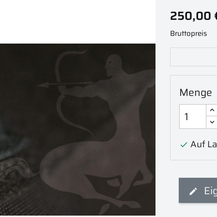
250,00 
Bruttopreis
Menge
Auf La

Ei