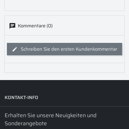
Kommentare (0)
Schreiben Sie den ersten Kundenkommentar
KONTAKT-INFO
keyboard_arrow_down
Erhalten Sie unsere Neuigkeiten und
Sonderangebote