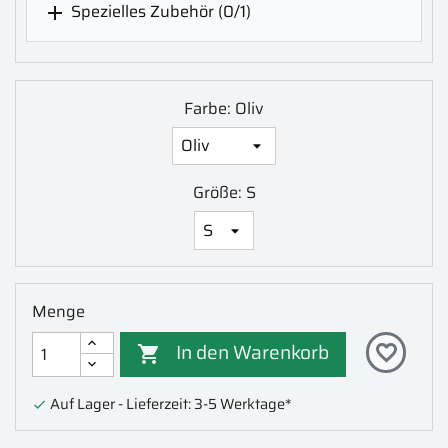
Spezielles Zubehör
(0/1)

Farbe: Oliv
Größe: S
Menge
In den Warenkorb
favorite_border

Auf Lager - Lieferzeit: 3-5 Werktage*
