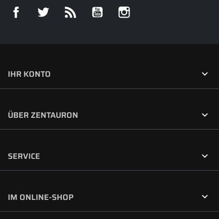
Facebook
Twitter
RSS
YouTube
Instagram

IHR KONTO

ÜBER ZENTAURON

SERVICE

IM ONLINE-SHOP