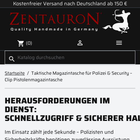
Kostenfreier Versand nach Deutschland ab 150 €


(0)
shopping_cart
search
Startseite
Taktische Magazintasche für Polizei & Security –
Clip Pistolenmagazintasche
HERAUSFORDERUNGEN IM
DIENST:
SCHNELLZUGRIFF & SICHERER HA
Im Einsatz zählt jede Sekunde – Polizisten und
Sicherheitskräfte benötigen zuverlässige Ausrüstung,