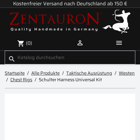
Kostenfreier Versand nach Deutschland ab 150 €


(0)
shopping_cart
search
Startseite
Alle Produkte
Taktische Ausrüstung
Westen
Chest Rigs
Schulter Harness Universal Kit