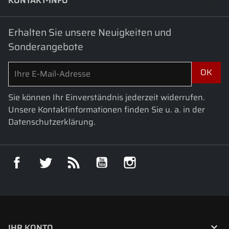
KONTAKT-INFO
keyboard_arrow_down
Erhalten Sie unsere Neuigkeiten und
Sonderangebote
Sie können Ihr Einverständnis jederzeit widerrufen.
Unsere Kontaktinformationen finden Sie u. a. in der
Datenschutzerklärung.
Facebook
Twitter
RSS
YouTube
Instagram

IHR KONTO