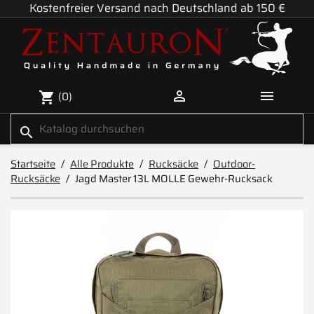
Kostenfreier Versand nach Deutschland ab 150 €


(0)
shopping_cart
search
Startseite
Alle Produkte
Rucksäcke
Outdoor-
Rucksäcke
Jagd Master 13L MOLLE Gewehr-Rucksack