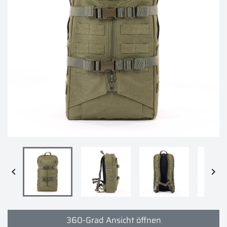


360-Grad Ansicht öffnen