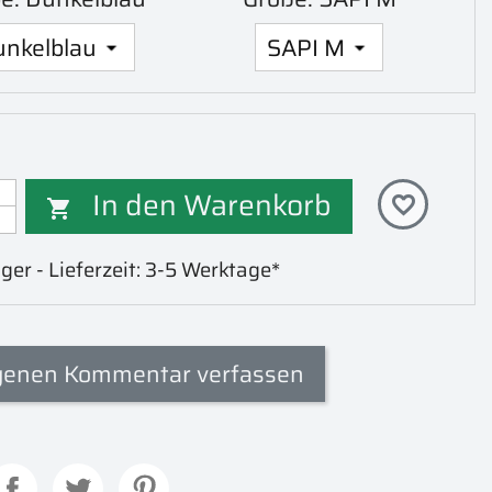
In den Warenkorb
favorite_border

ger - Lieferzeit: 3-5 Werktage*
genen Kommentar verfassen