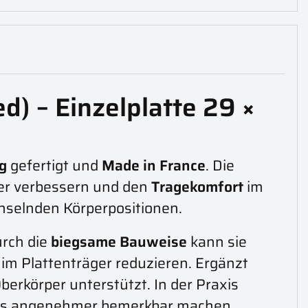
d) – Einzelplatte 29 ×
g
gefertigt und
Made in France
. Die
ger verbessern und den
Tragekomfort
im
chselnden Körperpositionen.
urch die
biegsame Bauweise
kann sie
im Plattenträger reduzieren. Ergänzt
erkörper unterstützt. In der Praxis
ls angenehmer bemerkbar machen,