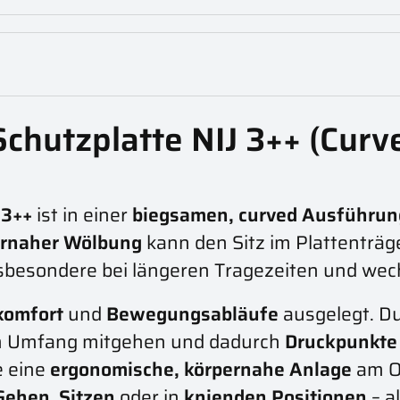
chutzplatte NIJ 3++ (Curve
e
 3++
ist in einer
biegsamen, curved Ausführun
ernaher Wölbung
kann den Sitz im Plattenträ
insbesondere bei längeren Tragezeiten und we
komfort
und
Bewegungsabläufe
ausgelegt. D
m Umfang mitgehen und dadurch
Druckpunkte
ie eine
ergonomische, körpernahe Anlage
am Ob
Gehen
,
Sitzen
oder in
knienden Positionen
– a