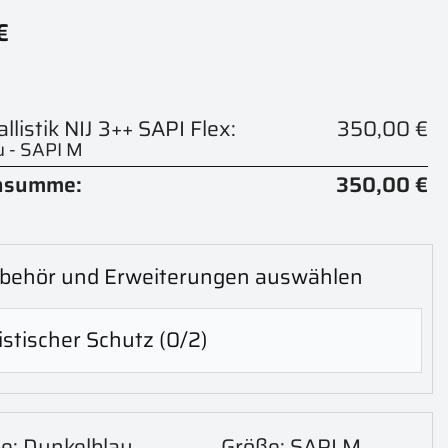
€
llistik NIJ 3++ SAPI Flex:
350,00 €
u - SAPI M
nsumme:
350,00 €
behör und Erweiterungen auswählen
istischer Schutz
(0/2)
e: Dunkelblau
Größe: SAPI M