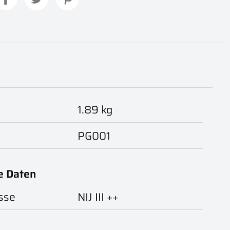
1.89 kg
PG001
e Daten
sse
NIJ III ++