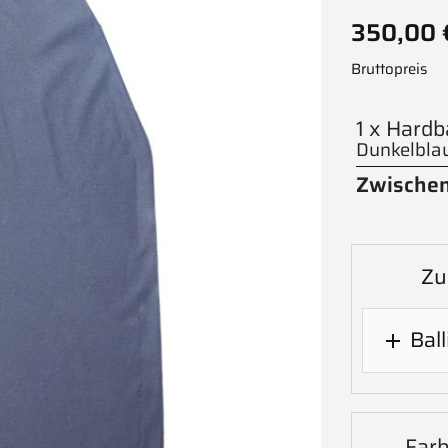
350,00 
Bruttopreis
1 x Hardba
Dunkelbla
Zwische
Zu
Ball

Farb