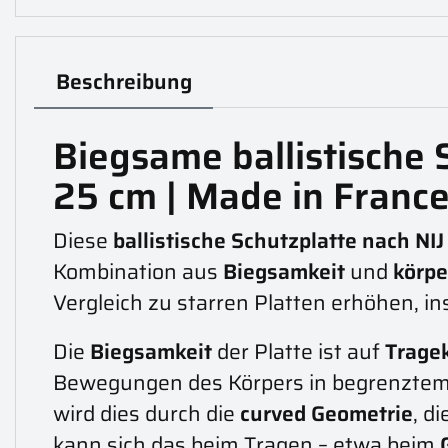
Beschreibung
Biegsame ballistische S
25 cm | Made in Franc
Diese
ballistische Schutzplatte nach NIJ
Kombination aus
Biegsamkeit
und
körp
Vergleich zu starren Platten erhöhen, 
Die
Biegsamkeit
der Platte ist auf
Trage
Bewegungen des Körpers in begrenzte
wird dies durch die
curved Geometrie
, d
kann sich das beim Tragen – etwa beim