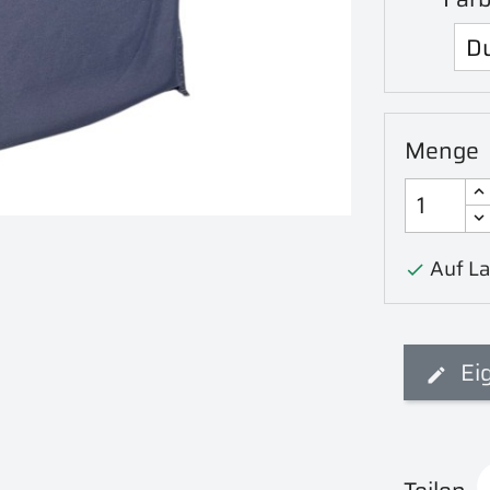
Menge
Auf La

Ei