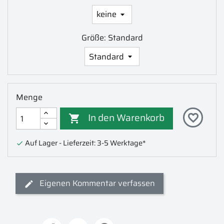
Größe: Standard
Menge
In den Warenkorb
favorite_border

Auf Lager - Lieferzeit: 3-5 Werktage*

Eigenen Kommentar verfassen