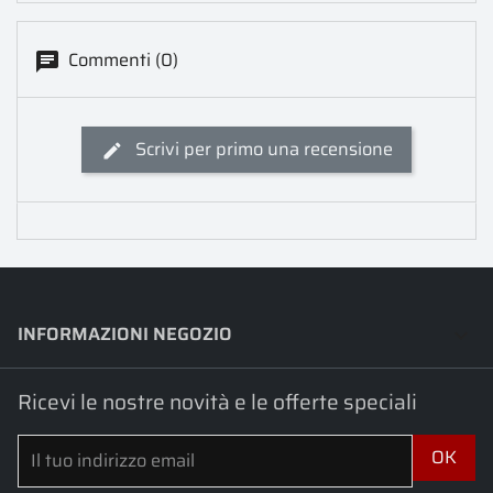
Commenti (0)
Scrivi per primo una recensione
INFORMAZIONI NEGOZIO
keyboard_arrow_down
Ricevi le nostre novità e le offerte speciali