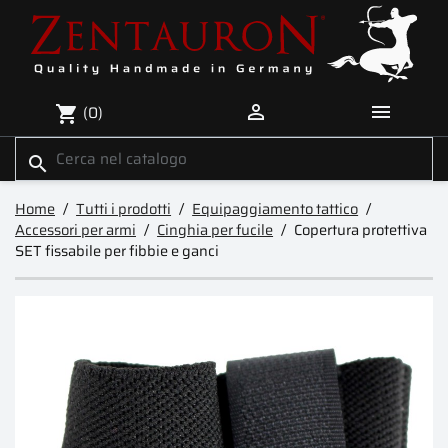


(0)
shopping_cart
search
Home
Tutti i prodotti
Equipaggiamento tattico
Accessori per armi
Cinghia per fucile
Copertura protettiva
SET fissabile per fibbie e ganci