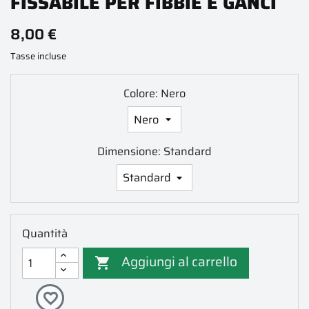
FISSABILE PER FIBBIE E GANCI
8,00 €
Tasse incluse
Colore: Nero
Dimensione: Standard
Quantità
Aggiungi al carrello

favorite_border