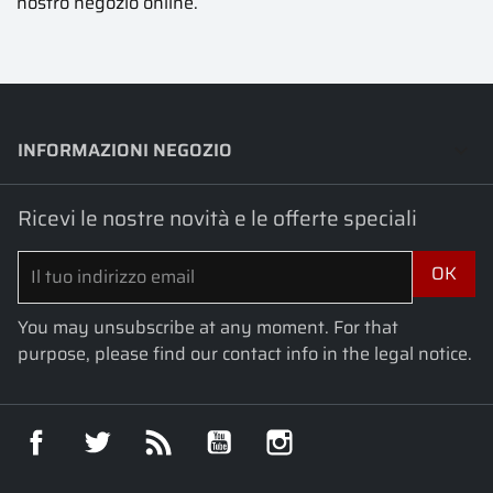
nostro negozio online.
INFORMAZIONI NEGOZIO
keyboard_arrow_down
Ricevi le nostre novità e le offerte speciali
You may unsubscribe at any moment. For that
purpose, please find our contact info in the legal notice.
Facebook
Twitter
Rss
YouTube
Instagram