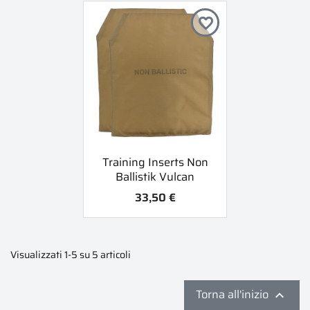
favorite_border
Training Inserts Non
Ballistik Vulcan
33,50 €
Visualizzati 1-5 su 5 articoli
Torna all'inizio
