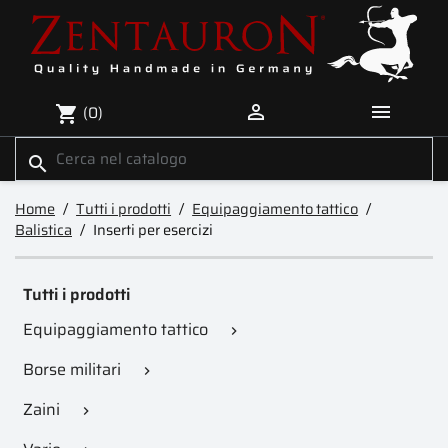


(0)
shopping_cart
search
Home
Tutti i prodotti
Equipaggiamento tattico
Balistica
Inserti per esercizi
Tutti i prodotti
Equipaggiamento tattico

Borse militari

Zaini
