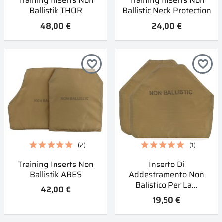
Training Inserts Non
Training Inserts Non
Ballistik THOR
Ballistic Neck Protection
48,00 €
24,00 €
favorite_border
favorite_border
(2)
(1)
Training Inserts Non
Inserto Di
Ballistik ARES
Addestramento Non
Balistico Per La...
42,00 €
19,50 €