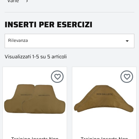
Varie

INSERTI PER ESERCIZI
Rilevanza

Visualizzati 1-5 su 5 articoli
favorite_border
favorite_border