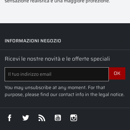
sensazione realistica e una maggiore protezione.
INFORMAZIONI NEGOZIO
keyboard_arrow_down
Ricevi le nostre novità e le offerte speciali
You may unsubscribe at any moment. For that
purpose, please find our contact info in the legal notice.
Facebook
Twitter
Rss
YouTube
Instagram