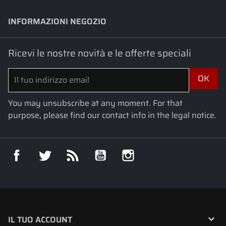
INFORMAZIONI NEGOZIO
keyboard_arrow_down
Ricevi le nostre novità e le offerte speciali
You may unsubscribe at any moment. For that
purpose, please find our contact info in the legal notice.
Facebook
Twitter
Rss
YouTube
Instagram

IL TUO ACCOUNT