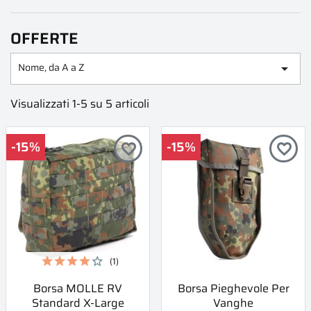
OFFERTE
Nome, da A a Z

Visualizzati 1-5 su 5 articoli
-15%
-15%
favorite_border
favorite_border
(1)
Borsa MOLLE RV
Borsa Pieghevole Per
Standard X-Large
Vanghe