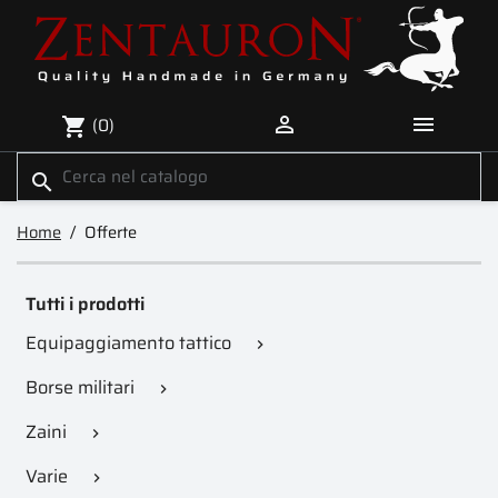


(0)
shopping_cart
search
Home
Offerte
Tutti i prodotti
Equipaggiamento tattico

Borse militari

Zaini

Varie
