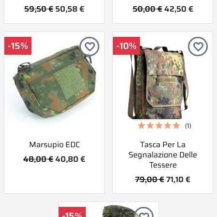
59,50 €
50,58 €
50,00 €
42,50 €
-15%
-10%
favorite_border
favorite_border
(1)
Marsupio EDC
Tasca Per La
Segnalazione Delle
48,00 €
40,80 €
Tessere
79,00 €
71,10 €
-15%