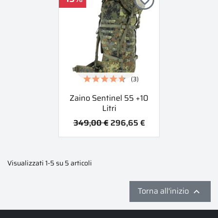
favorite_border
(3)
Zaino Sentinel 55 +10
Litri
349,00 €
296,65 €
Visualizzati 1-5 su 5 articoli
Torna all'inizio
