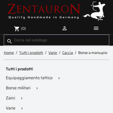


(0)
shopping_cart
search
Home
Tutti i prodotti
Varie
Caccia
Borse a marsupio
Tutti i prodotti
Equipaggiamento tattico

Borse militari

Zaini

Varie
