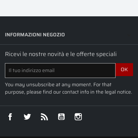
INFORMAZIONI NEGOZIO
keyboard_arrow_down
Ricevi le nostre novità e le offerte speciali
You may unsubscribe at any moment. For that
purpose, please find our contact info in the legal notice.
Facebook
Twitter
Rss
YouTube
Instagram