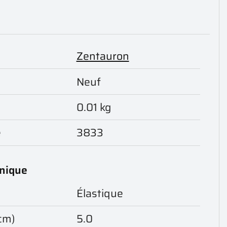
Zentauron
Neuf
0.01 kg
e
3833
hnique
Élastique
cm)
5.0