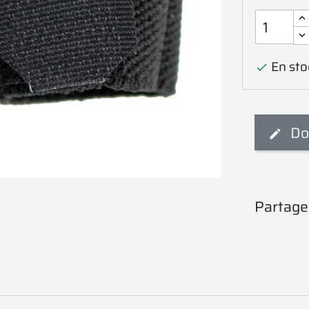
En stoc

Do
Partage