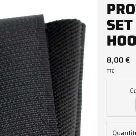
PRO
SET
HO
8,00 €
TTC
Co
Quantit