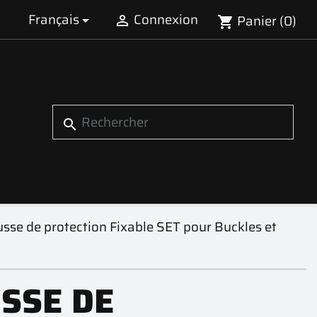
Français
Connexion
Panier
(0)


shopping_cart
search
sse de protection Fixable SET pour Buckles et
SSE DE