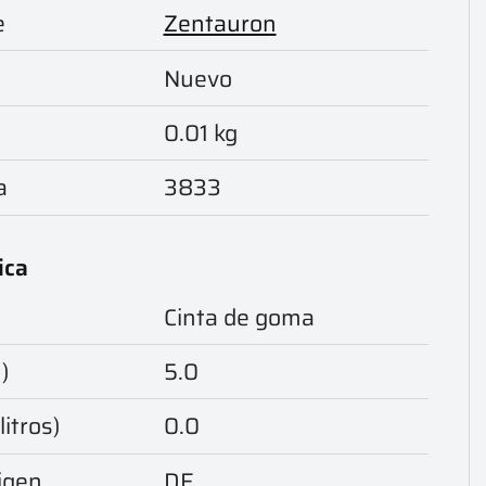
e
Zentauron
Nuevo
0.01 kg
a
3833
ica
Cinta de goma
)
5.0
itros)
0.0
igen
DE