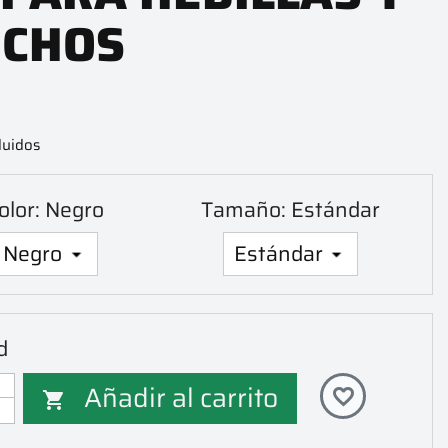
CHOS
luidos
olor: Negro
Tamaño: Estándar
d
Añadir al carrito
favorite_border
