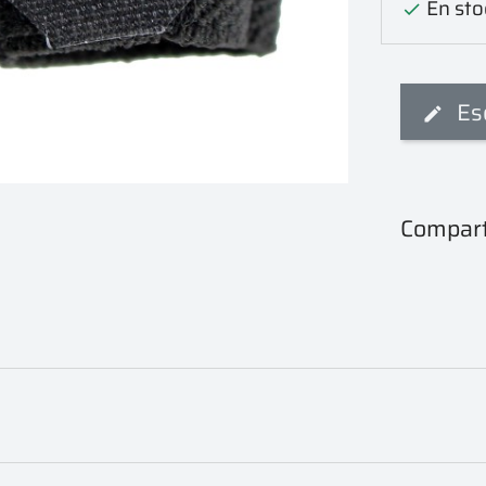
En sto

Es
Compart