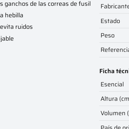
os ganchos de las correas de fusil
Fabricant
a hebilla
Estado
evita ruidos
Peso
ijable
Referenci
Ficha técn
Esencial
Altura (cm
Volumen (l
País de or