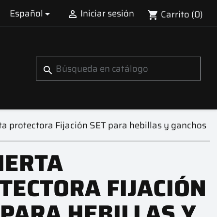
Español
Iniciar sesión
Carrito
(0)


shopping_cart
search
ta protectora Fijación SET para hebillas y ganchos
IERTA
TECTORA FIJACIÓN
 PARA HEBILLAS Y