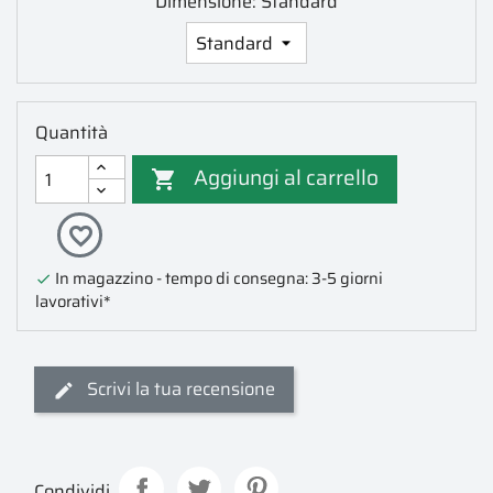
Dimensione: Standard
Quantità
Aggiungi al carrello

favorite_border
In magazzino - tempo di consegna: 3-5 giorni

lavorativi*
Scrivi la tua recensione
Condividi