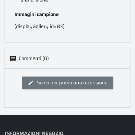
Immagini campione
[displayGallery id=83]
Commenti (0)
Scrivi per primo una recensione
INFORMAZIONI NEGOZIO
keyboard_arrow_down