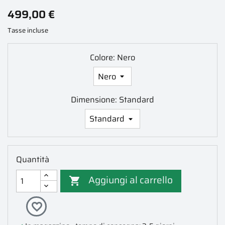
499,00 €
Tasse incluse
Colore: Nero
Dimensione: Standard
Quantità
Aggiungi al carrello

favorite_border