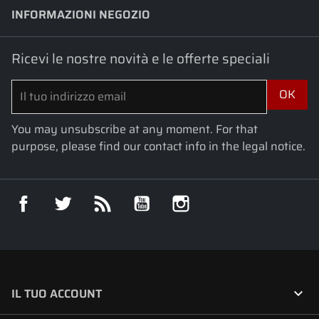
INFORMAZIONI NEGOZIO
keyboard_arrow_down
Ricevi le nostre novità e le offerte speciali
You may unsubscribe at any moment. For that
purpose, please find our contact info in the legal notice.
Facebook
Twitter
Rss
YouTube
Instagram

IL TUO ACCOUNT