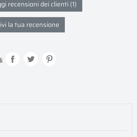
i recensioni dei clienti (1)
ivi la tua recensione
i