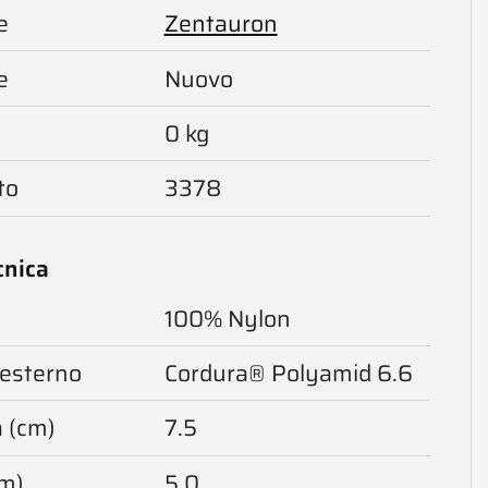
e
Zentauron
e
Nuovo
0 kg
to
3378
cnica
100% Nylon
 esterno
Cordura® Polyamid 6.6
 (cm)
7.5
cm)
5.0