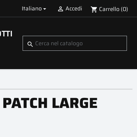
Italiano
Accedi
Carrello
(0)


shopping_cart
TTI
search
 PATCH LARGE