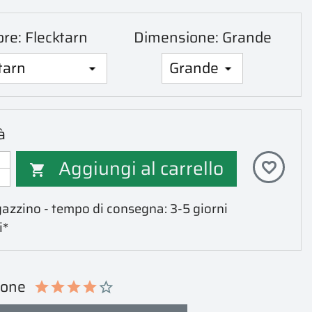
ore: Flecktarn
Dimensione: Grande
à
Aggiungi al carrello
favorite_border

azzino - tempo di consegna: 3-5 giorni
i*
ione