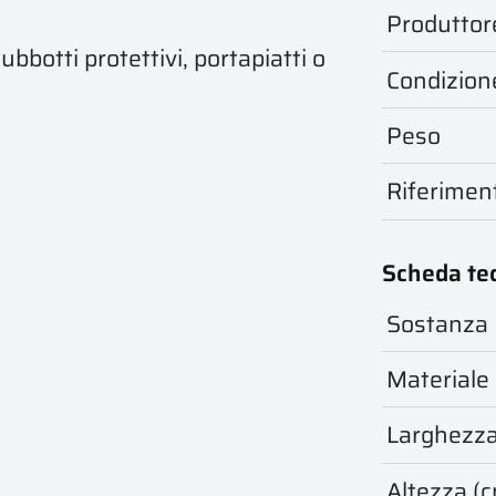
Produttor
bbotti protettivi, portapiatti o
Condizion
Peso
Riferimen
Scheda te
Sostanza
Materiale
Larghezza
Altezza (