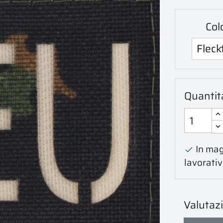
Col
Quantit
In mag

lavorativ
Valutaz