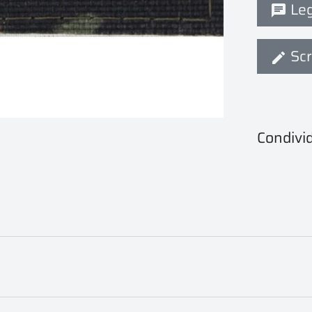
Legg
Scr
Condivid