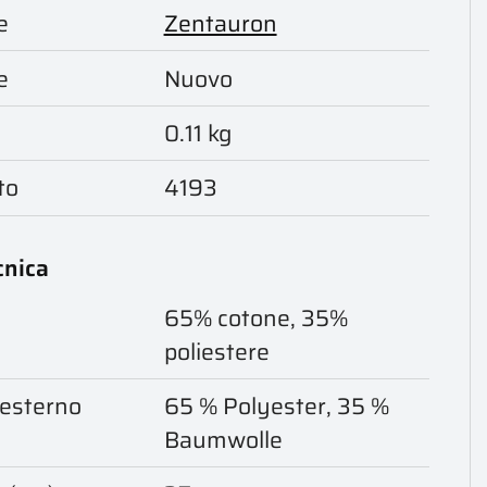
e
Zentauron
e
Nuovo
0.11 kg
to
4193
cnica
65% cotone, 35%
poliestere
 esterno
65 % Polyester, 35 %
Baumwolle