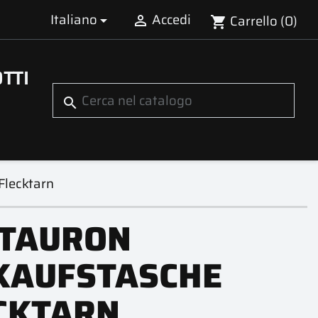
Italiano
Accedi
Carrello
(0)


shopping_cart
TTI
search
Flecktarn
TAURON
KAUFSTASCHE
CKTARN