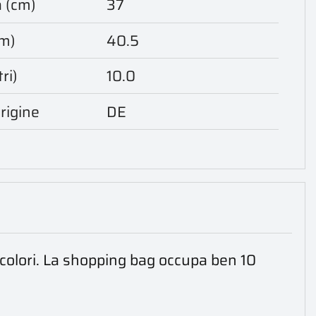
 (cm)
37
cm)
40.5
ri)
10.0
rigine
DE
 colori. La shopping bag occupa ben 10