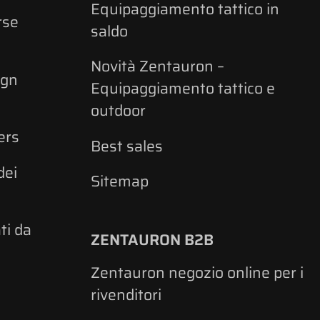
Equipaggiamento tattico in
rse
saldo
Novità Zentauron –
ign
Equipaggiamento tattico e
outdoor
ers
Best sales
dei
Sitemap
ati da
ZENTAURON B2B
Zentauron negozio online per i
rivenditori