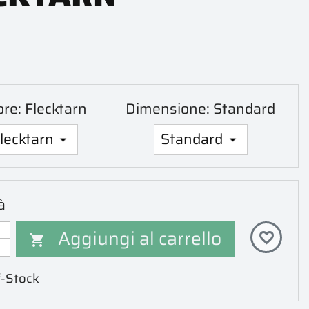
ore: Flecktarn
Dimensione: Standard
à
Aggiungi al carrello
favorite_border

-Stock