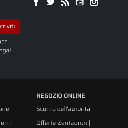
Facebook
Twitter
Rss
YouTube
Instagra
hat
legal
NEGOZIO ONLINE
one
Sconto dell'autorità
enti
Offerte Zentauron |