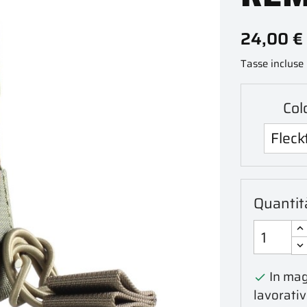
24,00 €
Tasse incluse
Col
Quantit
In mag

lavorativ