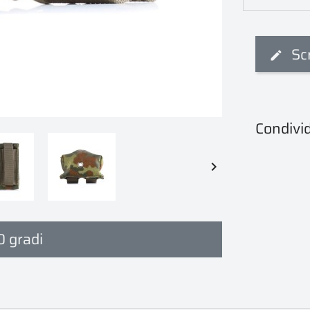
Sc
Condivid

0 gradi