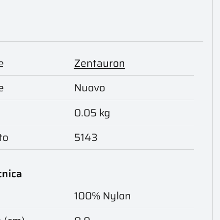
e
Zentauron
e
Nuovo
0.05 kg
to
5143
cnica
100% Nylon