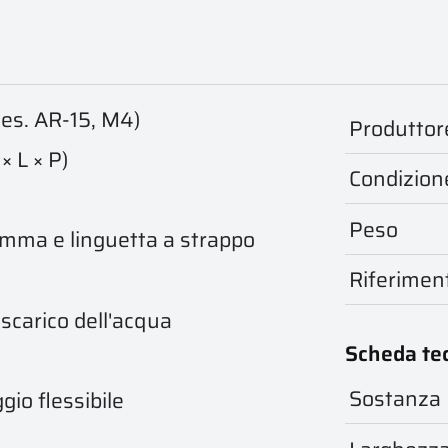
(es. AR-15, M4)
Produttor
× L × P)
Condizion
Peso
omma e linguetta a strappo
Riferimen
 scarico dell'acqua
Scheda te
Sostanza
io flessibile