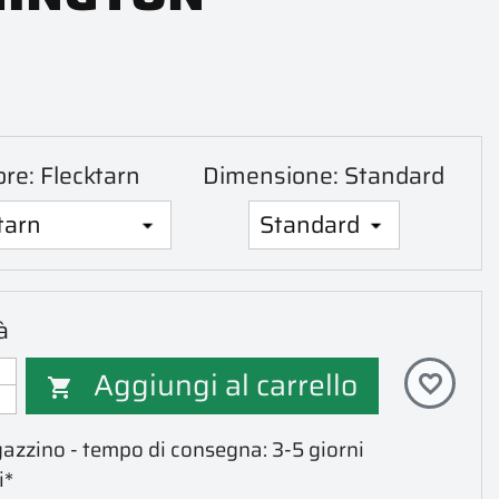
ore: Flecktarn
Dimensione: Standard
à
Aggiungi al carrello
favorite_border

azzino - tempo di consegna: 3-5 giorni
i*