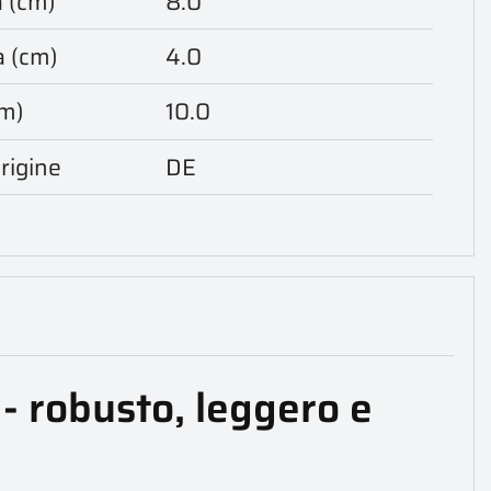
 (cm)
8.0
à (cm)
4.0
cm)
10.0
rigine
DE
- robusto, leggero e