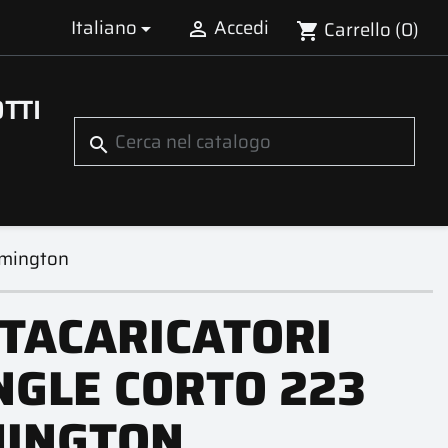
Italiano
Accedi
Carrello
(0)


shopping_cart
TTI
search
emington
TACARICATORI
NGLE CORTO 223
INGTON