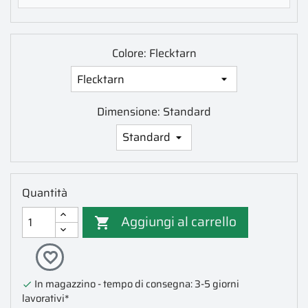
Colore: Flecktarn
Dimensione: Standard
Quantità
Aggiungi al carrello

favorite_border
In magazzino - tempo di consegna: 3-5 giorni

lavorativi*