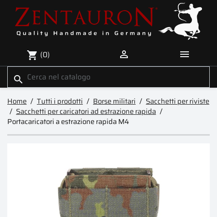


(0)
shopping_cart
search
Home
Tutti i prodotti
Borse militari
Sacchetti per riviste
Sacchetti per caricatori ad estrazione rapida
Portacaricatori a estrazione rapida M4