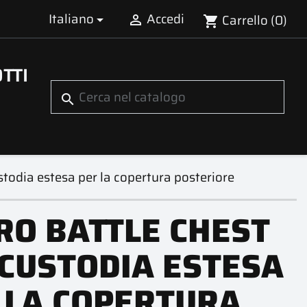
Italiano
Accedi
Carrello
(0)


shopping_cart
TTI
search
stodia estesa per la copertura posteriore
RO BATTLE CHEST
 CUSTODIA ESTESA
 LA COPERTURA