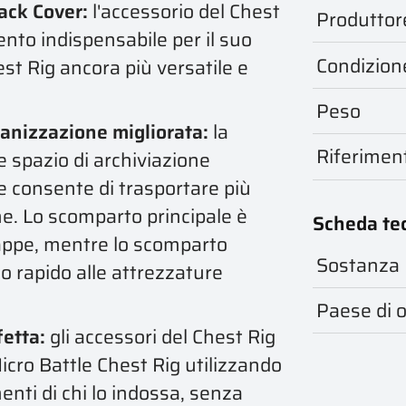
ack Cover:
l'accessorio del Chest
Produttor
ento indispensabile per il suo
Condizion
est Rig ancora più versatile e
Peso
ganizzazione migliorata:
la
Riferimen
e spazio di archiviazione
le consente di trasportare più
ne. Lo scomparto principale è
Scheda te
mappe, mentre lo scomparto
Sostanza
o rapido alle attrezzature
Paese di o
fetta:
gli accessori del Chest Rig
icro Battle Chest Rig utilizzando
menti di chi lo indossa, senza