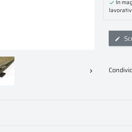
In mag

lavorativ
Sc
Condivid
