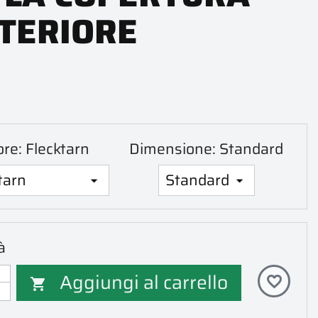
TERIORE
ore: Flecktarn
Dimensione: Standard
à
Aggiungi al carrello
favorite_border
