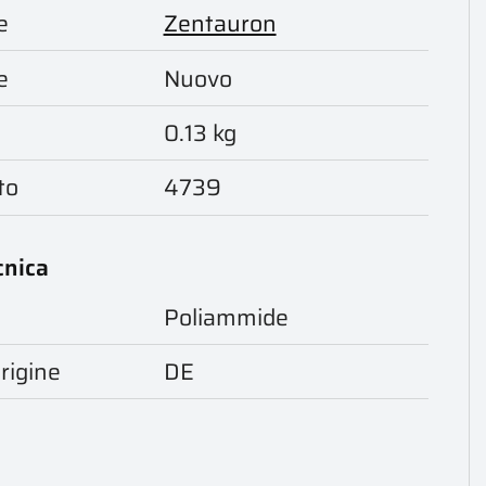
e
Zentauron
e
Nuovo
0.13 kg
to
4739
cnica
Poliammide
rigine
DE