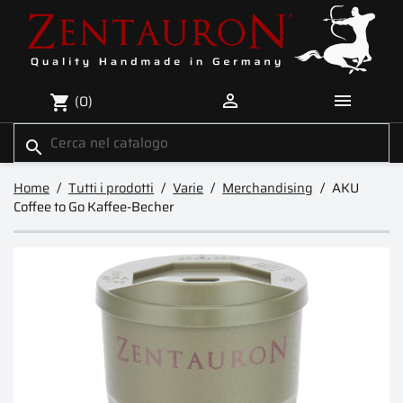


(0)
shopping_cart
search
Home
Tutti i prodotti
Varie
Merchandising
AKU
Coffee to Go Kaffee-Becher