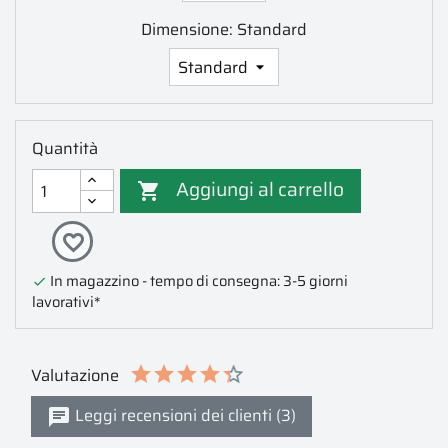
Dimensione: Standard
Quantità
Aggiungi al carrello

favorite_border
In magazzino - tempo di consegna: 3-5 giorni

lavorativi*
Valutazione
Leggi recensioni dei clienti (3)