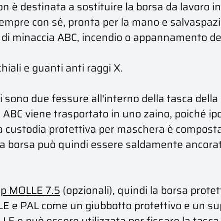
 è destinata a sostituire la borsa da lavoro 
mpre con sé, pronta per la mano e salvaspazio. 
o di minaccia ABC, incendio o appannamento dei
ali e guanti anti raggi X.
ci sono due fessure all'interno della tasca del
ra ABC viene trasportato in uno zaino, poiché 
a custodia protettiva per maschera è composta
 La borsa può quindi essere saldamente ancorat
lip MOLLE 7.5
(opzionali), quindi la borsa prote
E e PAL come un giubbotto protettivo e un supp
LLE e può essere utilizzata per fissare la tasca