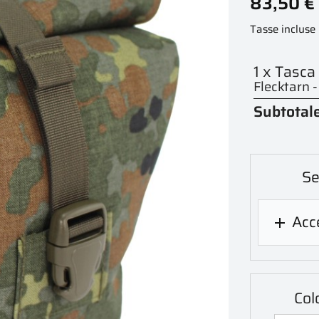
83,50 €
Tasse incluse
1 x Tasca
Flecktarn 
Subtotale
Se
Acce

Col