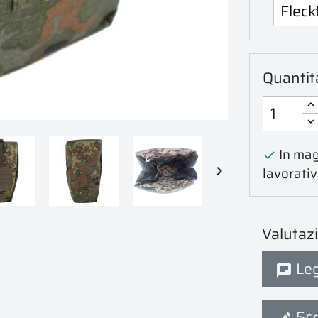
Quantit
In mag


lavorativ
Valutaz
Leg
Scr