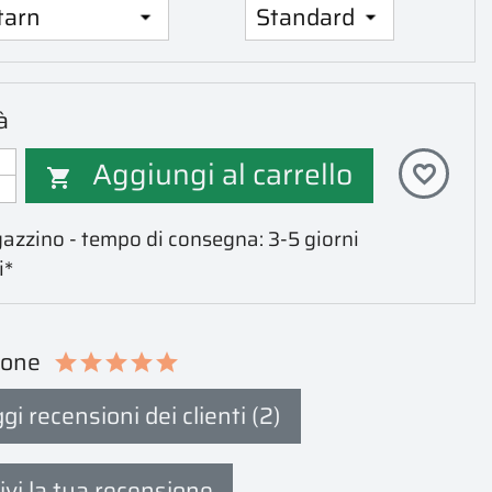
à
Aggiungi al carrello
favorite_border

azzino - tempo di consegna: 3-5 giorni
i*
ione
gi recensioni dei clienti (2)
ivi la tua recensione