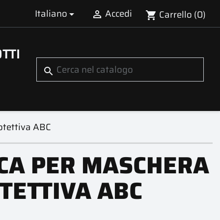
Italiano
Accedi
Carrello
(0)


shopping_cart
TTI
search
otettiva ABC
CA PER MASCHERA
TETTIVA ABC