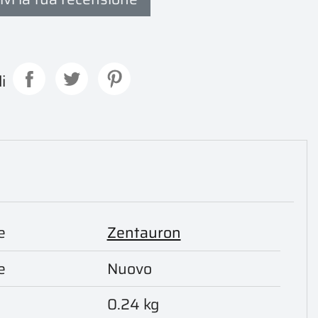
i
e
Zentauron
e
Nuovo
0.24 kg